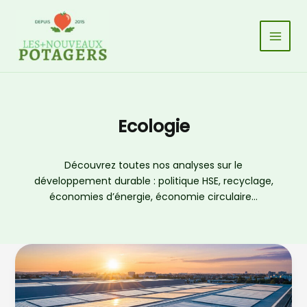
Aller
au
contenu
Ecologie
Découvrez toutes nos analyses sur le
développement durable : politique HSE, recyclage,
économies d’énergie, économie circulaire…
Photovoltaïque
B2B
2026
: