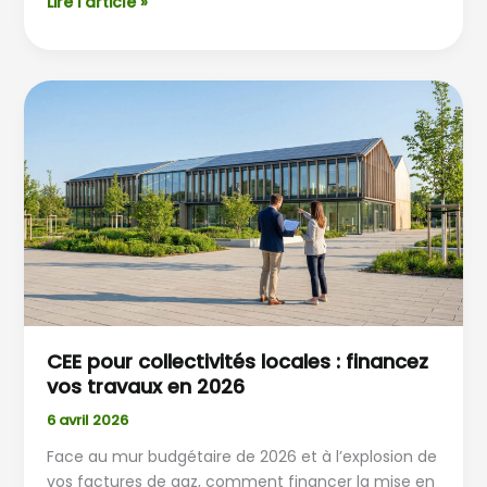
Lire l’article »
CEE
pour
collectivités
locales
:
financez
vos
travaux
en
2026
CEE pour collectivités locales : financez
vos travaux en 2026
6 avril 2026
Face au mur budgétaire de 2026 et à l’explosion de
vos factures de gaz, comment financer la mise en