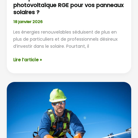
photovoltaïque RGE pour vos panneaux
solaires ?
18 janvier 2026
Les énergies renouvelables séduisent de plus en
plus de particuliers et de professionnels désireux
d’investir dans le solaire. Pourtant, il
Lire l’article »
Les
aides
pour
l’installation
de
panneaux
solaires
en