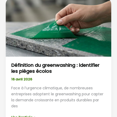
Définition
du
greenwashing
:
identifier
les
pièges
écolos
Définition du greenwashing : identifier
les pièges écolos
16 avril 2026
Face à l’urgence climatique, de nombreuses
entreprises adoptent le greenwashing pour capter
la demande croissante en produits durables par
des