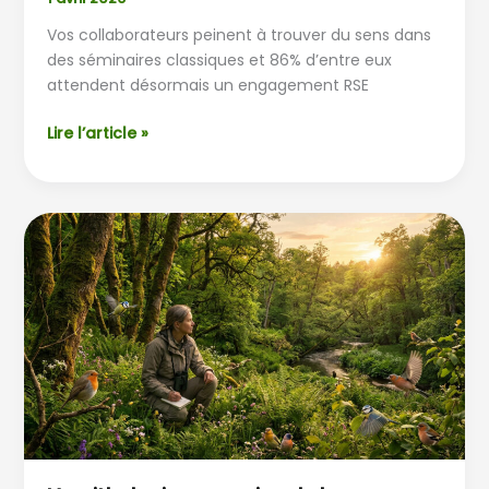
Vos collaborateurs peinent à trouver du sens dans
des séminaires classiques et 86% d’entre eux
attendent désormais un engagement RSE
Lire l’article »
L’ornithologie
au
service
de
la
biodiversité