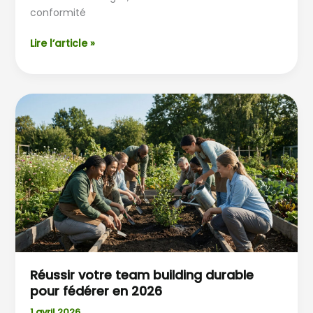
conformité
Lire l’article »
Réussir
votre
team
building
durable
pour
fédérer
en
2026
Réussir votre team building durable
pour fédérer en 2026
1 avril 2026