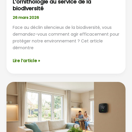
L’ornithologie au service de la
biodiversité
26 mars 2026
Face au déclin silencieux de la biodiversité, vous
demandez-vous comment agir efficacement pour
protéger notre environnement ? Cet article
démontre
Lire l’article »
Réussir
sa
rénovation
énergétique
en
2026